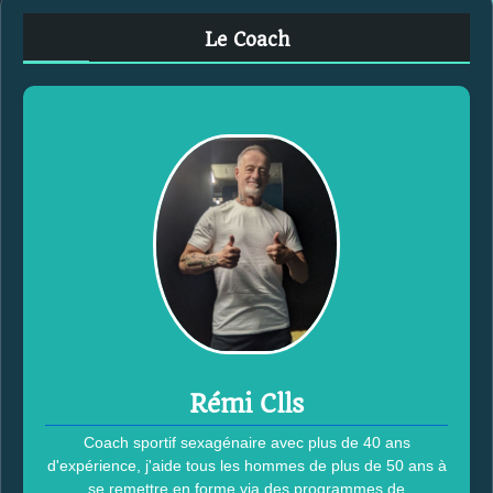
e
Le Coach
r
c
h
e
r
:
Rémi Clls
Coach sportif sexagénaire avec plus de 40 ans
d'expérience, j'aide tous les hommes de plus de 50 ans à
se remettre en forme via des programmes de