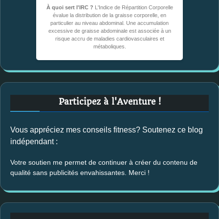
À quoi sert l'IRC ?
L'Indice de Répartition Corporelle
évalue la distribution de la graisse corporelle, en
particulier au niveau abdominal. Une accumulation
excessive de graisse abdominale est associée à un
risque accru de maladies cardiovasculaires et
métaboliques.
Participez à l'Aventure !
Vous appréciez mes conseils fitness? Soutenez ce blog
indépendant :
Votre soutien me permet de continuer à créer du contenu de
qualité sans publicités envahissantes. Merci !