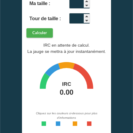
Ma taille :
cm
Tour de taille :
cm
Calculer
IRC en attente de calcul.
La jauge se mettra à jour instantanément.
Cliquez sur les couleurs ci-dessous pour plus
d'informations
<0,49
0,50-0,53
0,54-0,57
>0,57