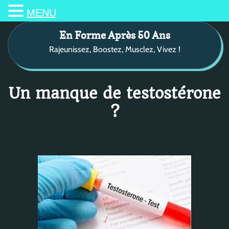
MENU
S
En Forme Après 50 Ans
k
Rajeunissez, Boostez, Musclez, Vivez !
i
p
t
o
Un manque de testostérone
c
?
o
n
t
e
n
t