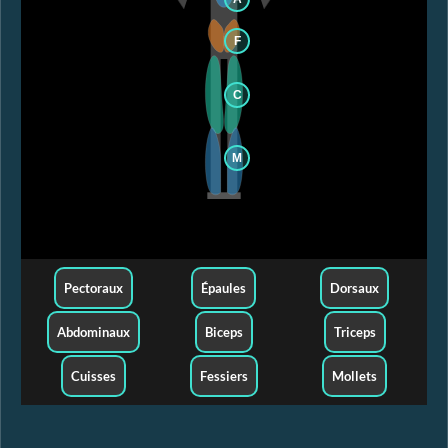
F
C
M
Pectoraux
Épaules
Dorsaux
Abdominaux
Biceps
Triceps
Cuisses
Fessiers
Mollets