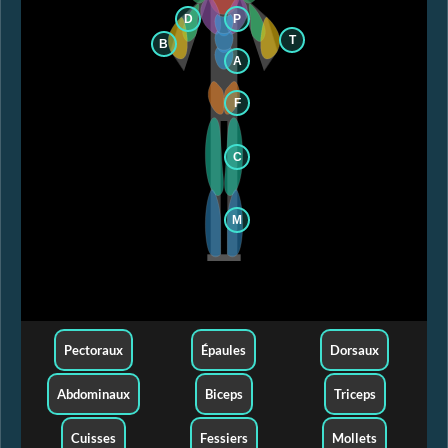
D
P
T
B
A
F
C
M
Pectoraux
Épaules
Dorsaux
Abdominaux
Biceps
Triceps
Cuisses
Fessiers
Mollets