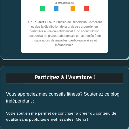
d'informations
<0,49
0,50-0,53
0,54-0,57
>0,57
À quoi sert l'IRC ?
L'Indice de Répartition Corporelle
évalue la distribution de la graisse corporelle, en
particulier au niveau abdominal. Une accumulation
excessive de graisse abdominale est associée à un
risque accru de maladies cardiovasculaires et
métaboliques.
Participez à l'Aventure !
Vous appréciez mes conseils fitness? Soutenez ce blog
indépendant :
Votre soutien me permet de continuer à créer du contenu de
qualité sans publicités envahissantes. Merci !