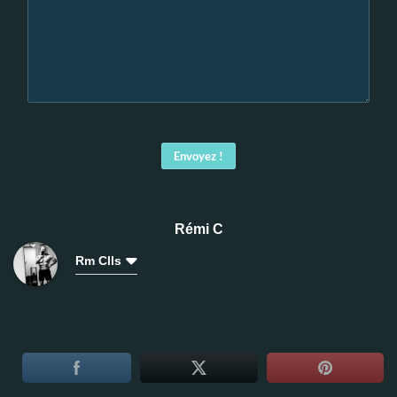
Envoyez !
Rémi C
Rm Clls