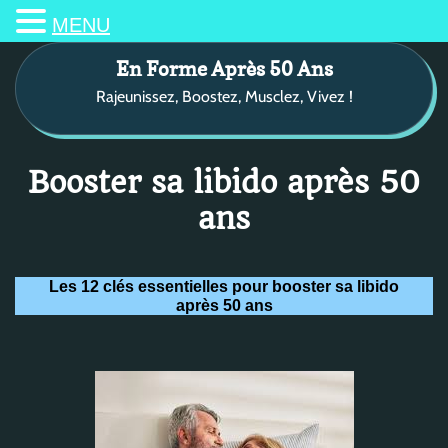
MENU
S
En Forme Après 50 Ans
k
Rajeunissez, Boostez, Musclez, Vivez !
i
p
t
o
Booster sa libido après 50
c
ans
o
n
t
Les 12 clés essentielles pour booster sa libido
e
après 50 ans
n
t