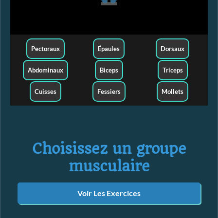
Pectoraux
Épaules
Dorsaux
Abdominaux
Biceps
Triceps
Cuisses
Fessiers
Mollets
Choisissez un groupe
musculaire
Voir Les Exercices