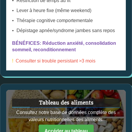
Restriction de temps au lit
Lever à heure fixe (même weekend)
Thérapie cognitive comportementale
Dépistage apnée/syndrome jambes sans repos
BÉNÉFICES: Réduction anxiété, consolidation
sommeil, reconditionnement
!
Consulter si trouble persistant >3 mois
Tableau des aliments
Consultez notre base de données complète des
valeurs nutritionnelles des aliments.
Accéder au tableau