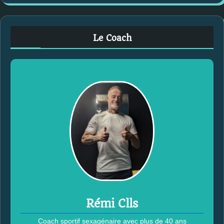
c
h
e
Le Coach
r
c
h
e
r
:
Rémi Clls
Coach sportif sexagénaire avec plus de 40 ans