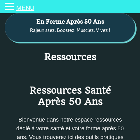
MENU
S
En Forme Après 50 Ans
k
Rajeunissez, Boostez, Musclez, Vivez !
i
p
t
o
Ressources
c
o
n
t
Ressources Santé
e
Après 50 Ans
n
t
Bienvenue dans notre espace ressources
dédié à votre santé et votre forme après 50
ans. Vous trouverez ici des outils pratiques