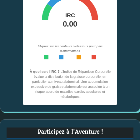
Cliquez sur les couleurs ci-dessous pour plus
d'informations
<0,49
0,50-0,53
0,54-0,57
>0,57
À quoi sert l'IRC ?
L'Indice de Répartition Corporelle
évalue la distribution de la graisse corporelle, en
particulier au niveau abdominal. Une accumulation
excessive de graisse abdominale est associée à un
risque accru de maladies cardiovasculaires et
métaboliques.
Participez à l'Aventure !