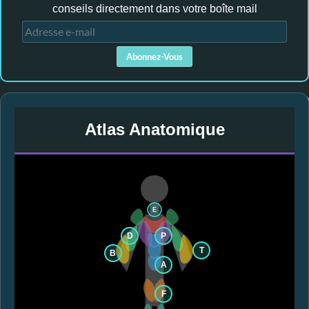
conseils directement dans votre boîte mail
A
d
Abonnez-Vous
r
e
s
s
Atlas Anatomique
e
e
-
m
a
i
E
l
D
P
T
B
A
F