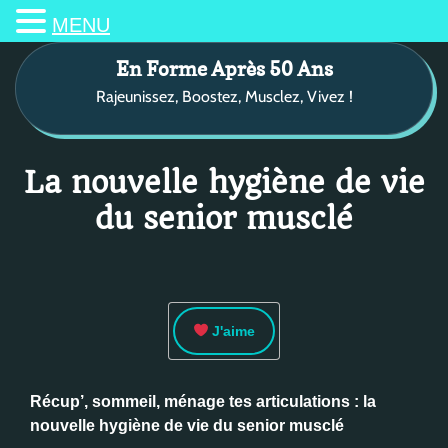
MENU
S
En Forme Après 50 Ans
k
Rajeunissez, Boostez, Musclez, Vivez !
i
p
t
o
La nouvelle hygiène de vie
c
du senior musclé
o
n
t
e
n
J'aime
t
Récup’, sommeil, ménage tes articulations : la
nouvelle hygiène de vie du senior musclé