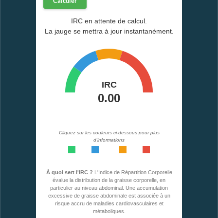
Calculer
IRC en attente de calcul.
La jauge se mettra à jour instantanément.
Cliquez sur les couleurs ci-dessous pour plus
d'informations
<0,49
0,50-0,53
0,54-0,57
>0,57
À quoi sert l'IRC ?
L'Indice de Répartition Corporelle
évalue la distribution de la graisse corporelle, en
particulier au niveau abdominal. Une accumulation
excessive de graisse abdominale est associée à un
risque accru de maladies cardiovasculaires et
métaboliques.