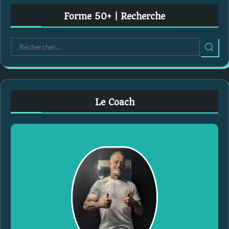
Forme 50+ | Recherche
R
e
c
h
e
Le Coach
r
c
h
e
r
: