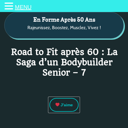
MENU
S
En Forme Après 50 Ans
k
Rajeunissez, Boostez, Musclez, Vivez !
i
p
t
o
Road to Fit après 60 : La
c
Saga d’un Bodybuilder
o
n
Senior – 7
t
e
n
t
J'aime