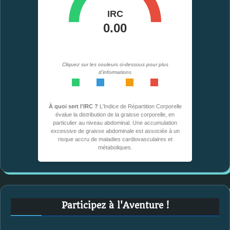
Cliquez sur les couleurs ci-dessous pour plus
d'informations
<0,49
0,50-0,53
0,54-0,57
>0,57
À quoi sert l'IRC ?
L'Indice de Répartition Corporelle
évalue la distribution de la graisse corporelle, en
particulier au niveau abdominal. Une accumulation
excessive de graisse abdominale est associée à un
risque accru de maladies cardiovasculaires et
métaboliques.
Participez à l'Aventure !