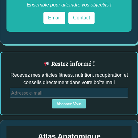
Ensemble pour atteindre vos objectifs !
Email
Contact
Restez informé !
Recevez mes articles fitness, nutrition, récupération et
conseils directement dans votre boîte mail
A
d
Abonnez-Vous
r
e
s
s
Atlas Anatomique
e