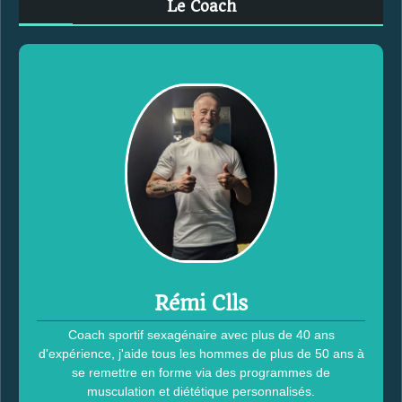
Le Coach
r
c
h
e
r
:
Rémi Clls
Coach sportif sexagénaire avec plus de 40 ans
d'expérience, j'aide tous les hommes de plus de 50 ans à
se remettre en forme via des programmes de
musculation et diététique personnalisés.