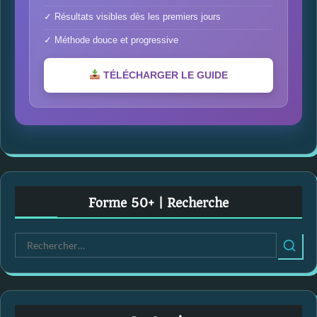
✓ Résultats visibles dès les premiers jours
✓ Méthode douce et progressive
TÉLÉCHARGER LE GUIDE
Forme 50+ | Recherche
R
e
c
h
e